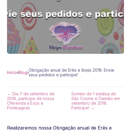
Obrigação anual de Erês e Ibejis 2018. Envie
Início
›
Blog
›
seus pedidos e participe!
← Dia 7 de setembro de
Sorteio de 1 estátua de
2018, participe da nossa
São Cosme e Damião em
Oferenda a Exús e
setembro de 2018.
Pombagiras
Participe! →
Realizaremos nossa Obrigação anual de Erês e