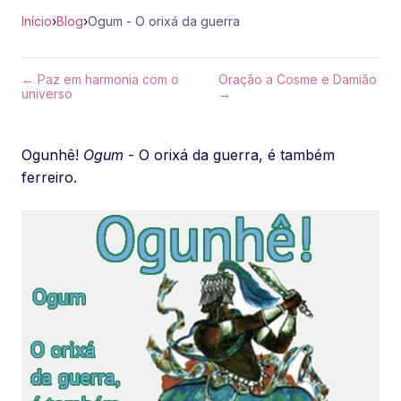
Início
›
Blog
›
Ogum - O orixá da guerra
← Paz em harmonia com o
Oração a Cosme e Damião
universo
→
Ogunhê!
Ogum
- O orixá da guerra, é também
ferreiro.