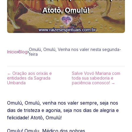
Omulú, Omulú, Venha nos valer nesta segunda-
Início
›
Blog
›
feira
← Oração aos orixás e
Salve Vovó Mariana com
entidades da Sagrada
toda sua sabedoria e
Umbanda
paciência conosco! →
Omulú, Omulú, venha nos valer sempre, seja nos
dias de tristeza e agonia, seja nos dias de alegria e
felicidade! Atotô, Omulú!
Omulu! Omulu, Médico dos pobres,