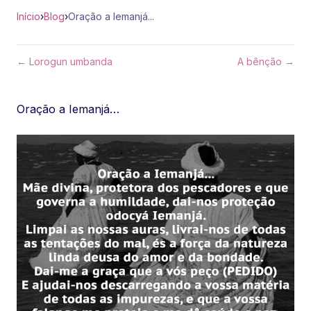
Início
›
Blog
›
Oração a Iemanjá...
← Lorogun umbanda
A bênção →
Oração a Iemanjá…