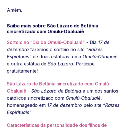
Amém.
Saiba mais sobre São Lázaro de Betânia
sincretizado com Omulú-Obaluaiê
Sorteio no “Dia de Omulú-Obaluaiê”
- Dia
17 de
dezembro
faremos o sorteio no site
“Raízes
Espirituais”
de duas estátuas: uma
Omulú-Obaluaiê
e outra estátua de
São Lázaro
. Participe
gratuitamente!
São Lázaro de Betânia sincretizado com Omulú-
Obaluaiê
-
São Lázaro de Betânia
é um dos santos
católicos sincretizado com
Omulú-Obaluaiê
,
homenageado em
17 de dezembro
pelo site
“Raízes
Espirituais”
.
Características da personalidade dos filhos de