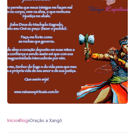
Início
›
Blog
›
Oração a Xangô