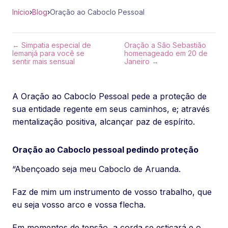
Início
›
Blog
›
Oração ao Caboclo Pessoal
← Simpatia especial de
Oração a São Sebastião
Iemanjá para você se
homenageado em 20 de
sentir mais sensual
Janeiro →
A Oração ao Caboclo Pessoal pede a proteção de
sua entidade regente em seus caminhos, e; através
mentalização positiva, alcançar paz de espírito.
Oração ao Caboclo pessoal pedindo proteção
“Abençoado seja meu Caboclo de Aruanda.
Faz de mim um instrumento de vosso trabalho, que
eu seja vosso arco e vossa flecha.
Em momentos de tensão, a corda se esticará e o