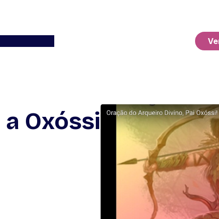
Ver o Carrinho
Ve
 a Oxóssi