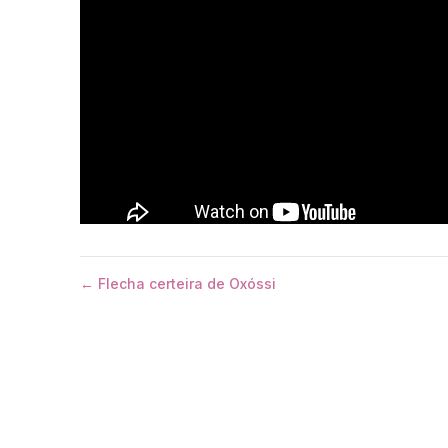
← Flecha certeira de Oxóssi