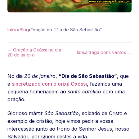
Início
›
Blog
›
Oração no "Dia de São Sebastião"
← Oração a Oxóssi no dia
Iansã traga bons ventos →
20 de janeiro
No dia
20 de janeiro
,
“Dia de São Sebastião”
, que
é
sincretizado com o orixá Oxóssi
, fazemos uma
pequena homenagem ao
santo católico
com uma
oração.
Glorioso mártir
São Sebastião
, soldado de Cristo e
exemplo de cristão, hoje vimos pedir a vossa
intercessão junto ao trono do Senhor Jesus, nosso
Salvador, por Quem destes a vida.