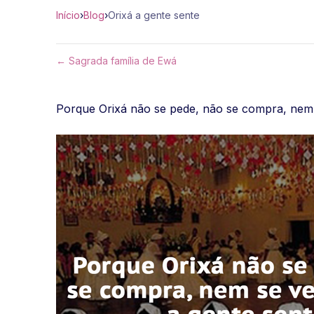
Início
›
Blog
›
Orixá a gente sente
← Sagrada família de Ewá
Porque Orixá não se pede, não se compra, nem s