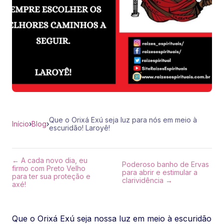
Que o Orixá Exú seja luz para nós em meio à
Início
›
Blog
›
escuridão! Laroyê!
← A cada novo dia, eu
Poderoso banho de Ervas
firmo com Preto Velho
para abrir e estimular a
para ter sua proteção e
clarividência →
axé!
Que o Orixá Exú seja nossa luz em meio à escuridão