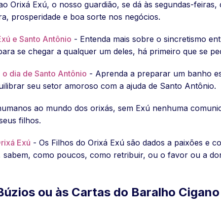
 ao Orixá Exú, o nosso guardião, se dá às segundas-feiras
tura, prosperidade e boa sorte nos negócios.
Exú e Santo Antônio
- Entenda mais sobre o sincretismo ent
para se chegar a qualquer um deles, há primeiro que se pe
 o dia de Santo Antônio
- Aprenda a preparar um banho esp
ilibrar seu setor amoroso com a ajuda de Santo Antônio.
s humanos ao mundo dos orixás, sem Exú nenhuma comunica
eus filhos.
Orixá Exú
- Os Filhos do Orixá Exú são dados a paixões e co
o, sabem, como poucos, como retribuir, ou o favor ou a dor
Búzios ou às Cartas do Baralho Cigano