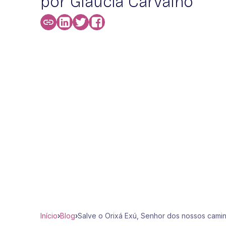
por Glaucia Carvalho
Início
›
Blog
›
Salve o Orixá Exú, Senhor dos nossos camin