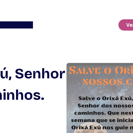
Ver o Carrinho
Ve
xú, Senhor
inhos.