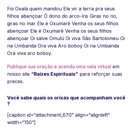
Foi Oxalá quem mandou Ele vir a terra pra seus
filhos abençoar Ô dono do arco-íris Giras no rio,
giras no mar Ele é Oxumarê Venha os seus filhos
abençoar Ele é Oxumarê Venha os seus filhos
abençoar Oi salve Omulú Oi viva São Bartolomeu Oi
na Umbanda Ora viva Aro boboy Oi na Umbanda
Ora viva aro boboy.
Publique sua oração e acenda uma vela virtual
em
nosso site
“Raízes Espirituais”
para reforçar suas
preces.
Você sabe quais os orixás que acompanham você
?
[caption id=“attachment_670” align=“alignleft”
width=“150”]