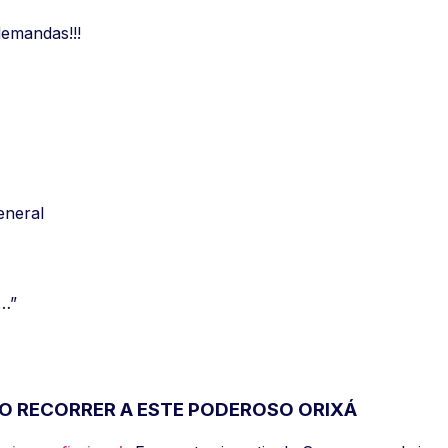
emandas!!!
eneral
o…”
MO RECORRER A ESTE PODEROSO ORIXÁ