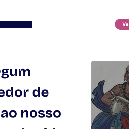
Ver o Carrinho
Ve
 Ogum
edor de
 ao nosso