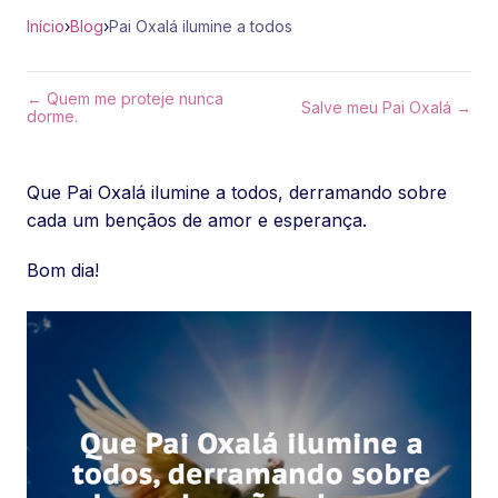
Início
›
Blog
›
Pai Oxalá ilumine a todos
← Quem me proteje nunca
Salve meu Pai Oxalá →
dorme.
Que Pai Oxalá ilumine a todos, derramando sobre
cada um bençãos de amor e esperança.
Bom dia!