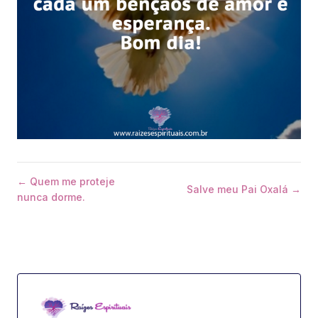
← Quem me proteje
Salve meu Pai Oxalá →
nunca dorme.