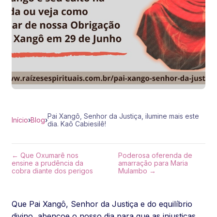
Pai Xangô, Senhor da Justiça, ilumine mais este
Início
›
Blog
›
dia. Kaô Cabiesilê!
← Que Oxumarê nos
Poderosa oferenda de
ensine a prudência da
amarração para Maria
cobra diante dos perigos
Mulambo →
Que Pai Xangô, Senhor da Justiça e do equilíbrio
divino, abençoe o nosso dia para que as injustiças