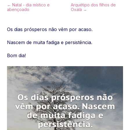
← Natal - dia místico e
Arquétipo dos filhos de
abençoado
Oxalá →
Os dias prósperos não vêm por acaso.
Nascem de muita fadiga e persistência.
Bom dia!