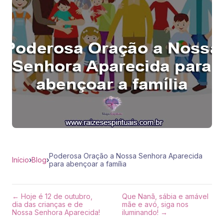
Poderosa Oração a Nossa Senhora Aparecida
Início
›
Blog
›
para abençoar a família
← Hoje é 12 de outubro,
Que Nanã, sábia e amável
dia das crianças e de
mãe e avó, siga nos
Nossa Senhora Aparecida!
iluminando! →