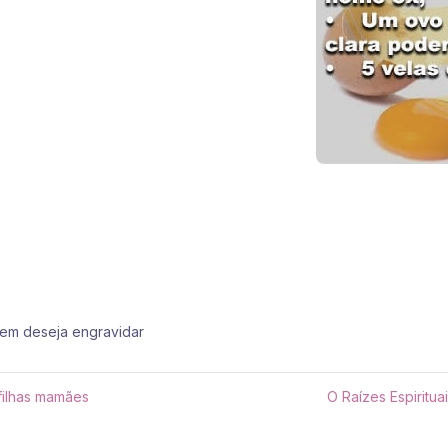
em deseja engravidar
filhas mamães
O Raízes Espiritu