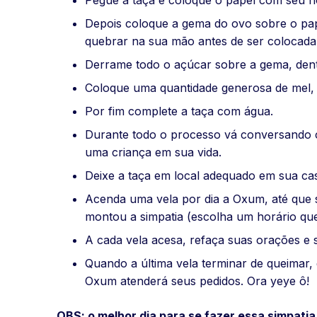
Pegue a taça e coloque o papel com seu n
Depois coloque a gema do ovo sobre o pap
quebrar na sua mão antes de ser colocada 
Derrame todo o açúcar sobre a gema, dent
Coloque uma quantidade generosa de mel, 
Por fim complete a taça com água.
Durante todo o processo vá conversando c
uma criança em sua vida.
Deixe a taça em local adequado em sua cas
Acenda uma vela por dia a Oxum, até que 
montou a simpatia (escolha um horário que
A cada vela acesa, refaça suas orações 
Quando a última vela terminar de queimar
Oxum atenderá seus pedidos. Ora yeye ô!
OBS: o melhor dia para se fazer essa simpati