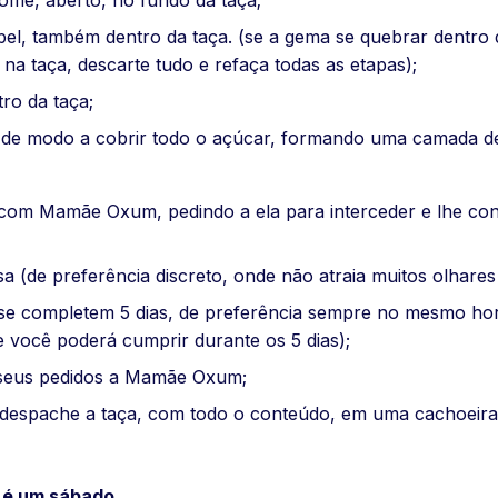
ome, aberto, no fundo da taça;
el, também dentro da taça. (se a gema se quebrar dentro 
na taça, descarte tudo e refaça todas as etapas);
ro da taça;
de modo a cobrir todo o açúcar, formando uma camada de 
om Mamãe Oxum, pedindo a ela para interceder e lhe conc
a (de preferência discreto, onde não atraia muitos olhare
se completem 5 dias, de preferência sempre no mesmo ho
 você poderá cumprir durante os 5 dias);
e seus pedidos a Mamãe Oxum;
, despache a taça, com todo o conteúdo, em uma cachoeir
a é um sábado