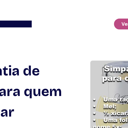
Ver o Carrinho
Ve
tia de
ara quem
dar