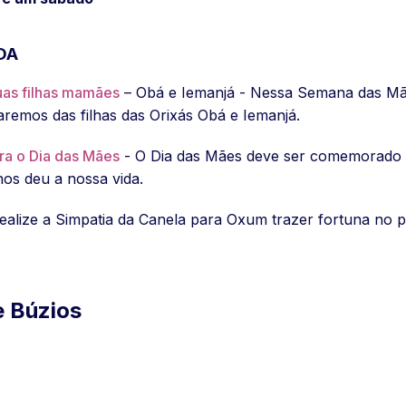
DA
uas filhas mamães
– Obá e Iemanjá - Nessa Semana das Mãe
laremos das filhas das Orixás Obá e Iemanjá.
ra o Dia das Mães
- O Dia das Mães deve ser comemorado 
os deu a nossa vida.
ealize a Simpatia da Canela para Oxum trazer fortuna no pr
e Búzios