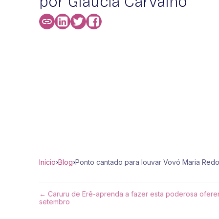
por Glaucia Carvalho
Início
›
Blog
›
Ponto cantado para louvar Vovó Maria Redo
← Caruru de Erê-aprenda a fazer esta poderosa ofere
setembro