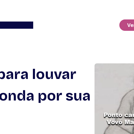
Ver o Carrinho
Ve
para louvar
onda por sua