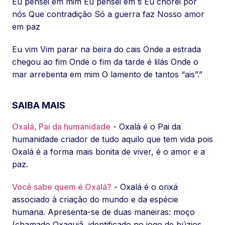
Eu pensei em mim Eu pensei em ti Eu chorei por
nós Que contradição Só a guerra faz Nosso amor
em paz
Eu vim Vim parar na beira do cais Onde a estrada
chegou ao fim Onde o fim da tarde é lilás Onde o
mar arrebenta em mim O lamento de tantos “ais”.”
SAIBA MAIS
Oxalá, Pai da humanidade
- Oxalá é o Pai da
humanidade criador de tudo aquilo que tem vida pois
Oxalá é a forma mais bonita de viver, é o amor e a
paz.
Você sabe quem é Oxalá?
- Oxalá é o orixá
associado à criação do mundo e da espécie
humana. Apresenta-se de duas maneiras: moço
(chamado Oxaguiã, identificado no jogo de búzios