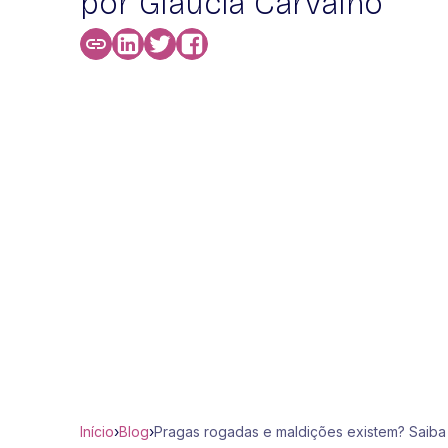
por Glaucia Carvalho
Início
›
Blog
›
Pragas rogadas e maldições existem? Saiba