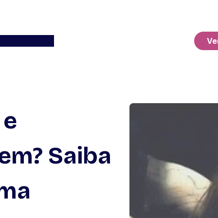
Ver o Carrinho
Ve
 e
tem? Saiba
ema