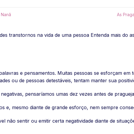
r Nanã
As Praga
es transtornos na vida de uma pessoa Entenda mais do ass
palavras e pensamentos. Muitas pessoas se esforçam em te
dades ou de pessoas detestáveis, tentam manter sua positiv
negativas, pensaríamos umas dez vezes antes de pragueja
s e, mesmo diante de grande esforço, nem sempre conseg
el não sentir ou emitir certa negatividade diante de situaçõe