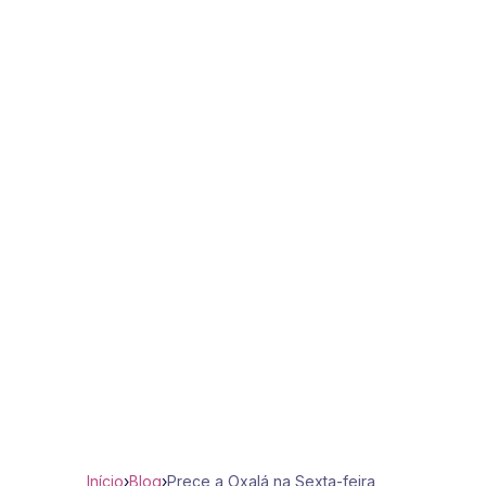
Início
›
Blog
›
Prece a Oxalá na Sexta-feira