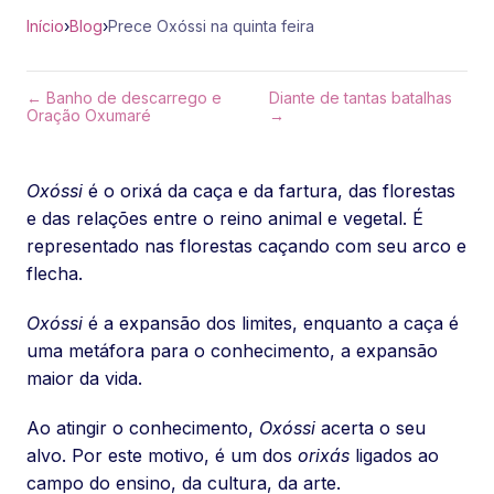
Início
›
Blog
›
Prece Oxóssi na quinta feira
← Banho de descarrego e
Diante de tantas batalhas
Oração Oxumaré
→
Oxóssi
é o orixá da caça e da fartura, das florestas
e das relações entre o reino animal e vegetal. É
representado nas florestas caçando com seu arco e
flecha.
Oxóssi
é a expansão dos limites, enquanto a caça é
uma metáfora para o conhecimento, a expansão
maior da vida.
Ao atingir o conhecimento,
Oxóssi
acerta o seu
alvo. Por este motivo, é um dos
orixás
ligados ao
campo do ensino, da cultura, da arte.