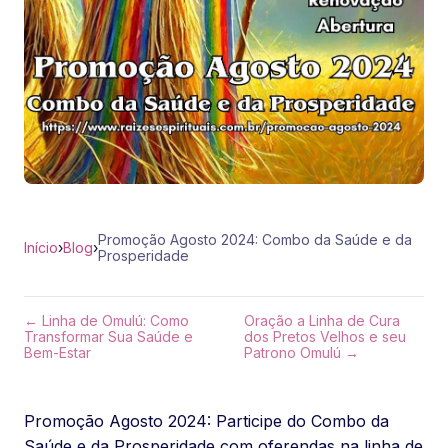
Promoção Agosto 2024: Combo da Saúde e da
Início
›
Blog
›
Prosperidade
← Linha de Omulú: Como
Oração a Linha de Cura
Transformar Sua Saúde e
dos Pretos Velhos e seu
Bem-Estar
Patrono Omulú →
Promoção Agosto 2024: Participe do Combo da
Saúde e da Prosperidade com oferendas na linha de