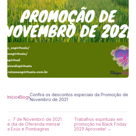
Confira os descontos especiais da Promoção de
Início
›
Blog
›
Novembro de 2021
← 7 de Novembro de 2021
Trabalhos espirituais em
é dia de Oferenda mensal
promoção na Black Friday
a Exús e Pombagiras
2021! Aproveite! →