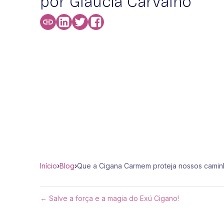
por Glaucia Carvalho
Início
›
Blog
›
Que a Cigana Carmem proteja nossos cami
← Salve a força e a magia do Exú Cigano!