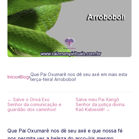
Que Pai Oxumarê nos dê seu axé em mais esta
Início
›
Blog
›
terça-feira! Arroboboi!
← Salve o Orixá Exú
Salve meu Pai Xangô
Senhor da comunicação e
Senhor da justiça divina.
guardião dos caminhos!
Kaô Kabiesilê! →
Que Pai Oxumarê nos dê seu axé e que nossa fé
nos permita ver a beleza do arco-íris mesmo