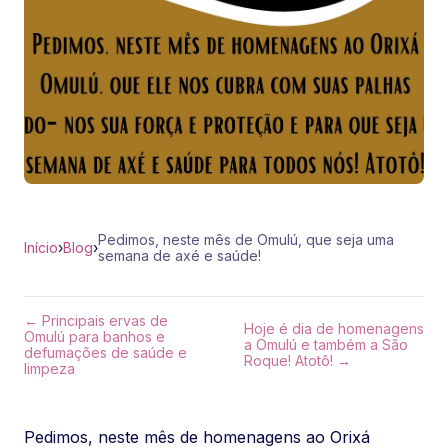
Pedimos, neste mês de Omulú, que seja uma
Início
›
Blog
›
semana de axé e saúde!
← Principais ervas de
Hoje é dia de homenagens
Omulú para banhos e
a Omulú e também a São
defumações de saúde e
Roque! Atotô! →
limpeza
Pedimos, neste mês de homenagens ao Orixá