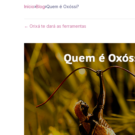
Início
›
Blog
›
Quem é Oxóssi?
← Orixá te dará as ferramentas