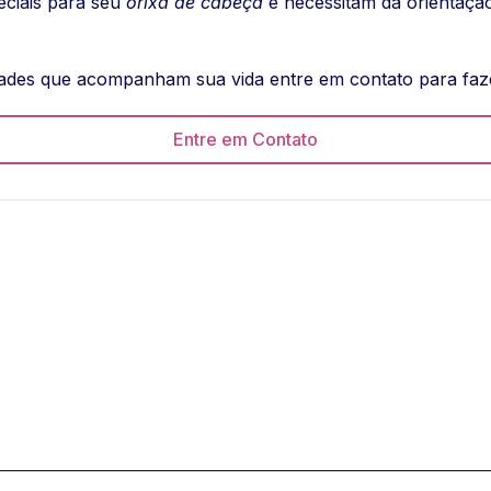
eciais para seu
orixá de cabeça
e necessitam da orientaçã
tidades que acompanham sua vida entre em contato para fa
Entre em Contato