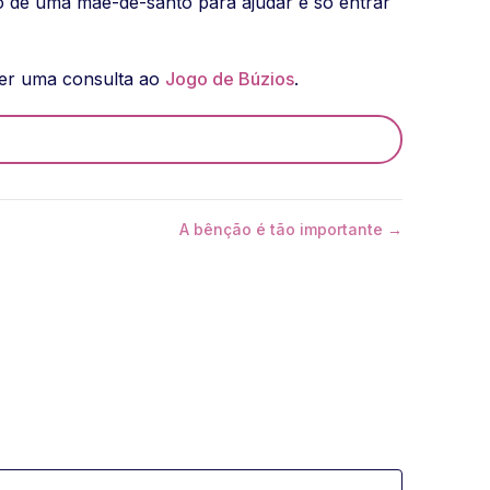
o de uma mãe-de-santo para ajudar é só entrar
zer uma consulta ao
Jogo de Búzios
.
A bênção é tão importante →