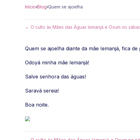
Início
›
Blog
›
Quem se ajoelha
← O culto às Mães das Águas Iemanjá e Oxum no sába
Quem se ajoelha diante da mãe Iemanjá, fica de 
Odoyá minha mãe Iemanjá!
Salve senhora das águas!
Saravá sereia!
Boa noite.
← O culto às Mães das Águas Iemanjá e Oxum no s