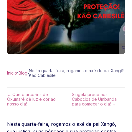
Nesta quarta-feira, rogamos o axé de pai Xangô!
Início
›
Blog
›
Kaô Cabiesilê!
← Que o arco-íris de
Singela prece aos
Oxumarê dê luz e cor ao
Caboclos de Umbanda
nosso dia!
para começar o dia! →
Nesta quarta-feira, rogamos o axé de pai Xangô,
sua justiça, suas bênçãos e sua proteção contra