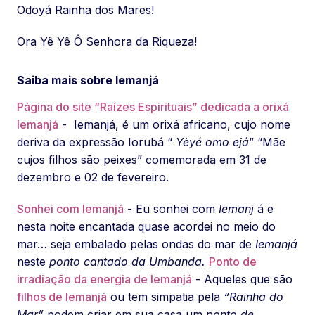
Odoyá Rainha dos Mares!
Ora Yê Yê Ô Senhora da Riqueza!
Saiba mais sobre Iemanjá
Página do site “Raízes Espirituais” dedicada a orixá
Iemanjá
- Iemanjá, é um orixá africano, cujo nome
deriva da expressão Iorubá “
Yèyé omo ejá
” “Mãe
cujos filhos são peixes” comemorada em 31 de
dezembro e 02 de fevereiro.
Sonhei com Iemanjá
- Eu sonhei com
Iemanj
á e
nesta noite encantada quase acordei no meio do
mar… seja embalado pelas ondas do mar de
Iemanjá
neste
ponto cantado da Umbanda.
Ponto de
irradiação da energia de Iemanjá
- Aqueles que são
filhos de Iemanjá
ou tem simpatia pela
“Rainha do
Mar”
podem criar em sua casa um
ponto de