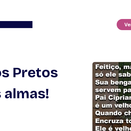
Ver o Carrinho
Ve
os Pretos
s almas!