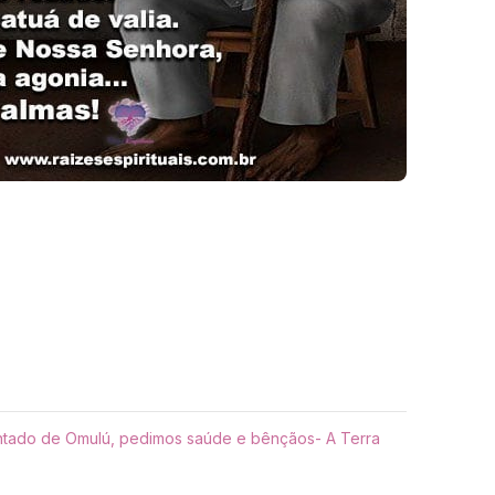
ntado de Omulú, pedimos saúde e bênçãos- A Terra