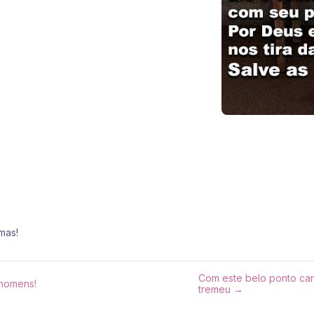
mas!
Com este belo ponto ca
 homens!
tremeu →