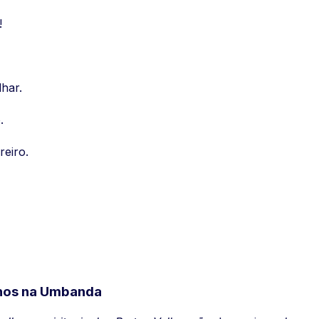
!
har.
.
eiro.
…
lhos na Umbanda