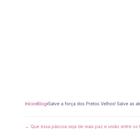
Início
›
Blog
›
Salve a força dos Pretos Velhos! Salve as al
← Que essa páscoa seja de mais paz e união entre os