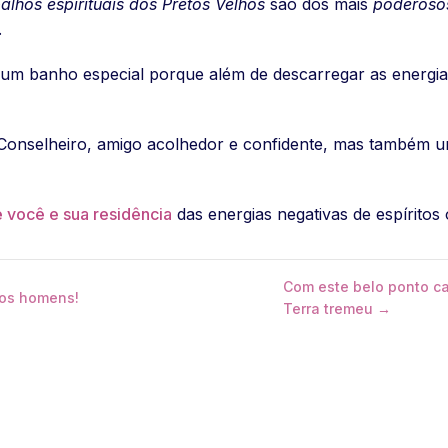
balhos espirituais dos Pretos Velhos
são dos mais
poderoso
.
um banho especial porque além de descarregar as energias
onselheiro, amigo acolhedor e confidente, mas também um 
 você e sua residência
das energias negativas de espíritos
Com este belo ponto c
 os homens!
Terra tremeu →