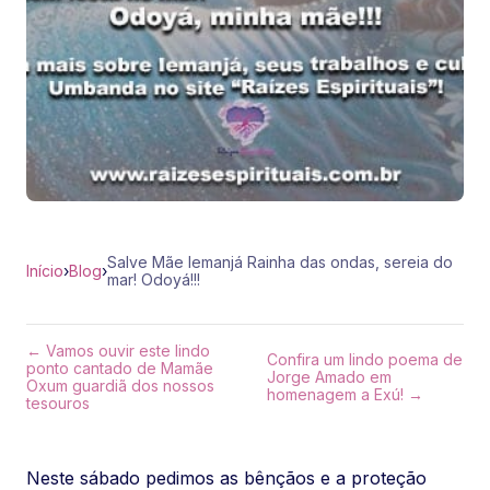
Salve Mãe Iemanjá Rainha das ondas, sereia do
Início
›
Blog
›
mar! Odoyá!!!
← Vamos ouvir este lindo
Confira um lindo poema de
ponto cantado de Mamãe
Jorge Amado em
Oxum guardiã dos nossos
homenagem a Exú! →
tesouros
Neste sábado pedimos as bênçãos e a proteção