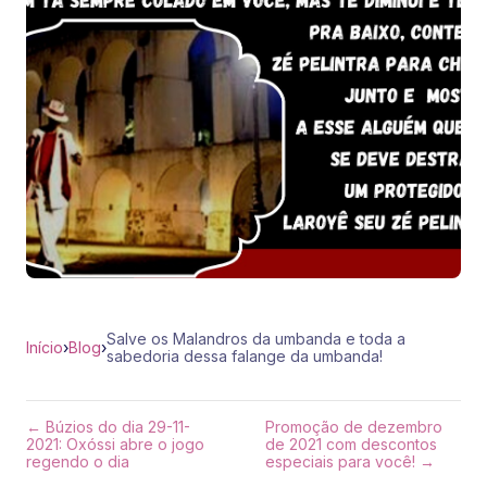
Salve os Malandros da umbanda e toda a
Início
›
Blog
›
sabedoria dessa falange da umbanda!
← Búzios do dia 29-11-
Promoção de dezembro
2021: Oxóssi abre o jogo
de 2021 com descontos
regendo o dia
especiais para você! →