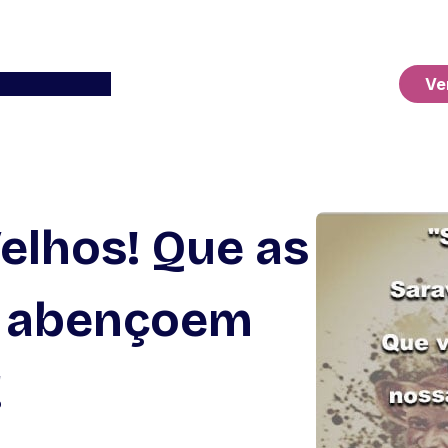
Ver o Carrinho
Ve
elhos! Que as
s abençoem
!