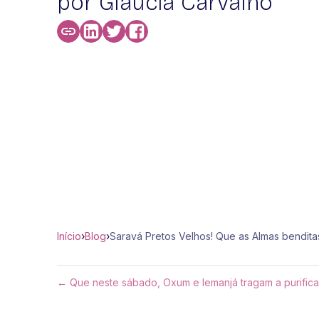
por Glaucia Carvalho
Início
›
Blog
›
Saravá Pretos Velhos! Que as Almas bendi
← Que neste sábado, Oxum e Iemanjá tragam a purificaçã