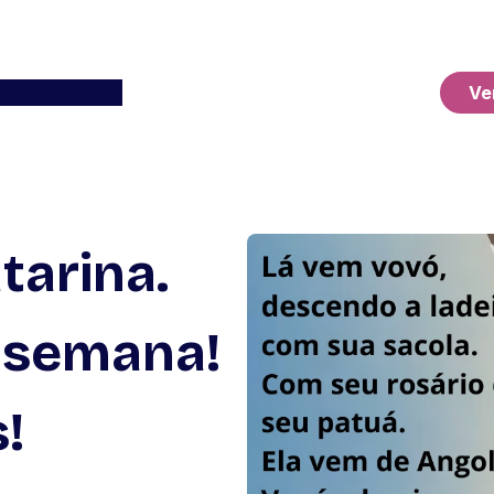
Ver o Carrinho
Ve
tarina.
 semana!
!