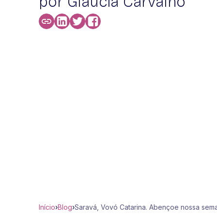
por Glaucia Carvalho
Início
›
Blog
›
Saravá, Vovó Catarina. Abençoe nossa sema