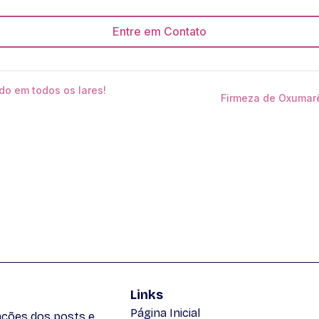
Entre em Contato
do em todos os lares!
Firmeza de Oxumarê
Links
Página Inicial
zações dos posts e