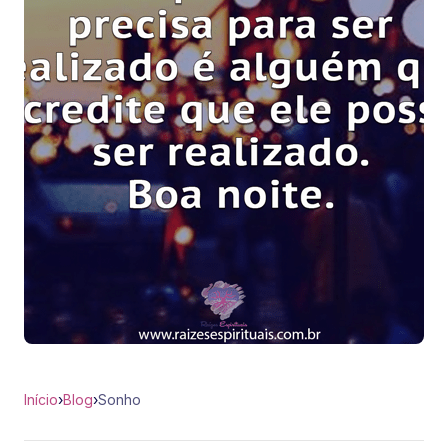
Início
›
Blog
›
Sonho