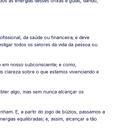
os às energias desses orixás e guias, dando,
ofissional, da saúde ou financeira; e deve
stigar todos os setores da vida da pessoa ou
ão em nosso subconsciente; e como,
is clareza sobre o que estamos vivenciando e
bter algo, mas sem nunca alcançar os
ham. E, a partir do jogo de búzios, passamos a
rgias equilibradas; e, assim, alcançar a tão