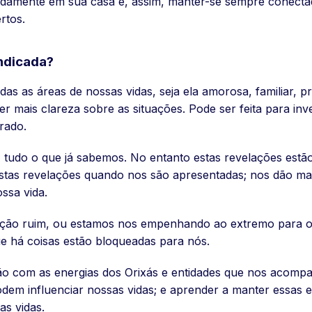
adamente em sua casa e, assim, manter-se sempre conectad
rtos.
indicada?
as as áreas de nossas vidas, seja ela amorosa, familiar, pr
 mais clareza sobre as situações. Pode ser feita para inve
rado.
, tudo o que já sabemos. No entanto estas revelações est
estas revelações quando nos são apresentadas; nos dão ma
ssa vida.
uação ruim, ou estamos nos empenhando ao extremo para o
ue há coisas estão bloqueadas para nós.
o com as energias dos Orixás e entidades que nos acompan
em influenciar nossas vidas; e aprender a manter essas ene
as vidas.