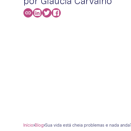
por Glaucia Carvalho
Início
›
Blog
›
Sua vida está cheia problemas e nada anda?