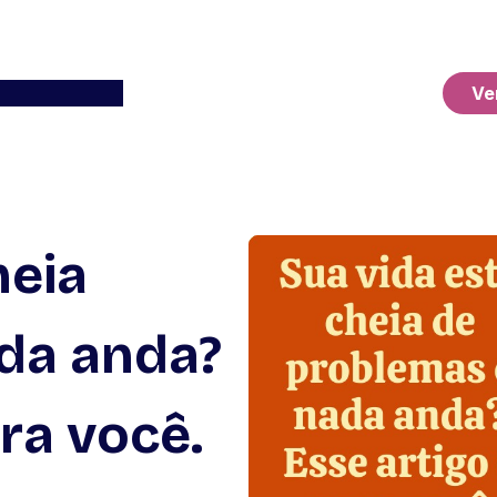
Ver o Carrinho
Ve
heia
da anda?
ra você.