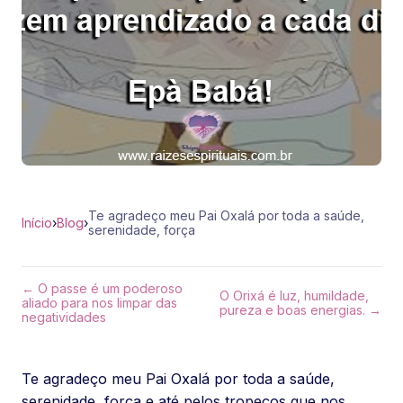
Te agradeço meu Pai Oxalá por toda a saúde,
Início
›
Blog
›
serenidade, força
← O passe é um poderoso
O Orixá é luz, humildade,
aliado para nos limpar das
pureza e boas energias. →
negatividades
Te agradeço meu Pai Oxalá por toda a saúde,
serenidade, força e até pelos tropeços que nos