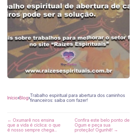
Trabalho espiritual para abertura dos caminhos
Início
›
Blog
›
financeiros: saiba com fazer!
← Oxumarê nos ensina
Confira este belo ponto de
que a vida é cíclica: o que
Ogum e peça sua
é nosso sempre chega...
proteção! Ogunhê! →