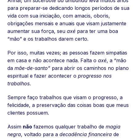
Afinal; um
sacerdote da umbanda
leva muitos anos
para preparar-se dedicando longos períodos de sua
vida com sua iniciação, com amacis, oboris,
obrigações mensais e anuais que visam justamente
aumentar sua força, seu
axé
para ter uma boa
“mão” e os trabalhos darem certo.
Por isso, muitas vezes; as pessoas fazem simpatias
em casa e não acontece nada. Falta o
axé
, a “mão
da
mãe-de-santo”
para abrir os caminhos no plano
espiritual e fazer acontecer o
progresso nos
trabalhos
.
Sempre faço trabalhos que visam o progresso, a
felicidade, a preservação das coisas boas que meus
clientes possuem.
Assim
não
fazemos qualquer trabalho de
magia
negra
, voltado para a
decadência financeira
de