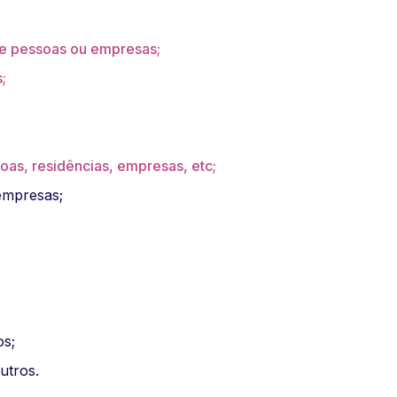
de pessoas ou empresas;
;
oas, residências, empresas, etc;
 empresas;
os;
outros.