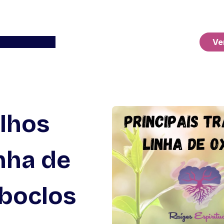
Ver o Carrinho
Ve
alhos
inha de
aboclos