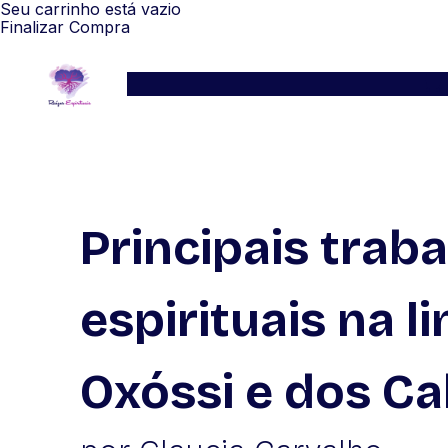
Seu carrinho está vazio
Finalizar Compra
Serviços
Blog
Depoimentos
WhatsApp
Principais trab
espirituais na l
Oxóssi e dos C