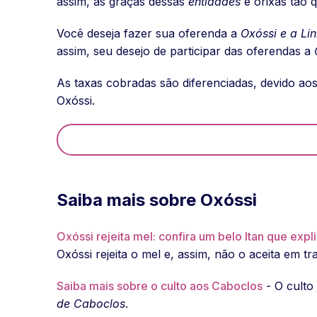
assim, as graças dessas
entidades
e orixás tão 
Você deseja fazer sua oferenda a
Oxóssi e a Li
assim, seu desejo de participar das oferendas a
As taxas cobradas são diferenciadas, devido aos
Oxóssi.
Saiba mais sobre Oxóssi
Oxóssi rejeita mel: confira um belo Itan que expli
Oxóssi rejeita o mel e, assim, não o aceita em t
Saiba mais sobre o culto aos Caboclos
- O culto
de Caboclos
.