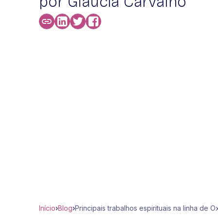
por Glaucia Carvalho
Início
›
Blog
›
Principais trabalhos espirituais na linha de