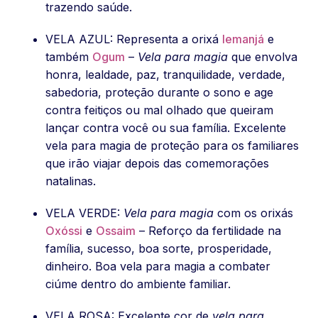
trazendo saúde.
VELA AZUL: Representa a orixá
Iemanjá
e
também
Ogum
–
Vela para magia
que envolva
honra, lealdade, paz, tranquilidade, verdade,
sabedoria, proteção durante o sono e age
contra feitiços ou mal olhado que queiram
lançar contra você ou sua família. Excelente
vela para magia de proteção para os familiares
que irão viajar depois das comemorações
natalinas.
VELA VERDE:
Vela para magia
com os orixás
Oxóssi
e
Ossaim
– Reforço da fertilidade na
família, sucesso, boa sorte, prosperidade,
dinheiro. Boa vela para magia a combater
ciúme dentro do ambiente familiar.
VELA ROSA: Excelente cor de
vela para