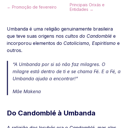
Principais Orixás e
← Promoção de fevereiro
Entidades →
Umbanda é uma religião genuinamente brasileira
que teve suas origens nos
cultos do Candomblé
e
incorporou elementos do
Catolicismo, Espiritismo
e
outros.
“A
Umbanda
por si só não faz milagres. O
milagre está dentro de ti e se chama Fé. E a Fé, a
Umbanda
ajuda a encontrar!”
Mãe Makena
Do Candomblé à Umbanda
A
religião dos Iorubás
era o
Candomblé
, mas eles