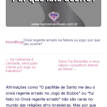
Orixá regente errado na feitura ou jogo: por que
Início
›
Blog
›
isto ocorre?
← Se Umbanda é
Salve Pai Benedito e seus
caridade, seria justo
sábios conselhos! Adorei
cobrar por jogo ou
as Almas! →
trabalhos?
Afirmações como “O pai/Mãe de Santo me deu o
orixá regente errado no Jogo de Búzios” ou “fui
feito no Orixá regente errado” não são raras no
mundo das religiões afro-brasileiras. Mas por que